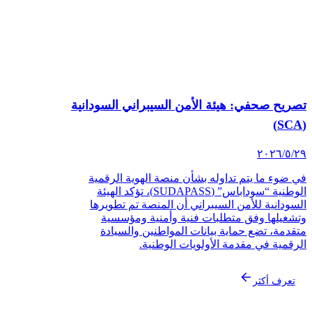
تصريح صحفي: هيئة الأمن السيبراني السودانية
(SCA)
٢٩‏/٥‏/٢٠٢٦
في ضوء ما يتم تداوله بشأن منصة الهوية الرقمية
الوطنية “سوداباس” (SUDAPASS)، تؤكد الهيئة
السودانية للأمن السيبراني أن المنصة تم تطويرها
وتشغيلها وفق متطلبات فنية وأمنية ومؤسسية
متقدمة، تضع حماية بيانات المواطنين والسيادة
الرقمية في مقدمة الأولويات الوطنية.
تعرف أكثر