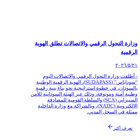
وزارة التحول الرقمي والاتصالات تطلق الهوية
الرقمية
٢١‏/٥‏/٢٠٢٦
- أطلقت وزارة التحول الرقمي والاتصالات اليوم
“سوداباس” (SUDAPASS)، الهوية الرقمية الوطنية
بالسودان، في خطوة استراتيجية نحو بناء بنية رقمية
وطنية آمنة وموثوقة، وذلك عبر الهيئة السودانية للأمن
السيبراني (SCA) والسلطة القومية للمصادقة
الإلكترونية (NADC)، وبالشراكة مع وزارة الداخلية
ممثلة في السجل المدني.
تعرف أكثر