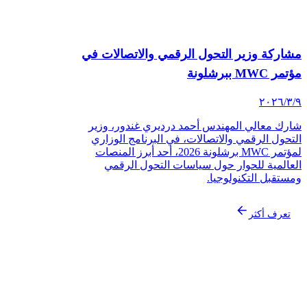
مشاركة وزير التحول الرقمي والاتصالات في
مؤتمر MWC ببرشلونة
٩‏/٣‏/٢٠٢٦
شارك معالي المهندس أحمد درديري غندور، وزير
التحول الرقمي والاتصالات، في البرنامج الوزاري
لمؤتمر MWC برشلونة 2026، أحد أبرز المنصات
العالمية للحوار حول سياسات التحول الرقمي
ومستقبل التكنولوجيا.
تعرف أكثر