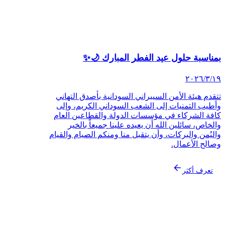
بمناسبة حلول عيد الفطر المبارك 🌙✨
١٩‏/٣‏/٢٠٢٦
تتقدم هيئة الأمن السيبراني السودانية بأصدق التهاني
وأطيب التمنيات إلى الشعب السوداني الكريم، وإلى
كافة الشركاء في مؤسسات الدولة والقطاعين العام
والخاص، سائلين الله أن يعيده علينا جميعاً بالخير
واليُمن والبركات، وأن يتقبل منا ومنكم الصيام والقيام
وصالح الأعمال.
تعرف أكثر