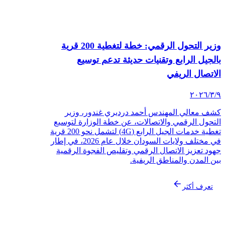
وزير التحول الرقمي: خطة لتغطية 200 قرية
بالجيل الرابع وتقنيات حديثة تدعم توسيع
الاتصال الريفي
٩‏/٣‏/٢٠٢٦
كشف معالي المهندس أحمد درديري غندور، وزير
التحول الرقمي والاتصالات، عن خطة الوزارة لتوسيع
تغطية خدمات الجيل الرابع (4G) لتشمل نحو 200 قرية
في مختلف ولايات السودان خلال عام 2026، في إطار
جهود تعزيز الاتصال الرقمي وتقليص الفجوة الرقمية
بين المدن والمناطق الريفية.
تعرف أكثر