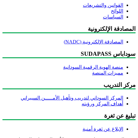
القوانين والتشريعات
اللوائح
السياسات
مصادقة الإلكترونية
المصادقة الإلكترونية (NADC)
داباس SUDAPASS
منصة الهوية الرقمية السودانية
مميزات المنصة
ركز التدريب
المركز السوداني لتدريب وتأهيل الأمـــــن السيبراني
أهداف المركز ورؤيته
ليغ عن ثغرة
الإبلاغ عن ثغرة أمنية