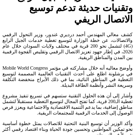
تقنيات حديثة تدعم توسيع
لاتصال الريفي
ف معالي المهندس أحمد درديري غندور، وزير التحول الرقمي
لاتصالات، عن خطة الوزارة لتوسيع تغطية خدمات الجيل الرابع
(4G) لتشمل نحو 200 قرية في مختلف ولايات السودان خلال عام
2026، في إطار جهود تعزيز الاتصال الرقمي وتقليص الفجوة الرقمية
ن المدن والمناطق الريفية.
وأوضح معاليه أنه خلال مشاركته في مؤتمر Mobile World Congress
 برشلونة اطلع على أحدث التقنيات العالمية المصممة لتوسيع
تغطية في المناطق النائية، بما في ذلك الأبراج منخفضة التكلفة
ريعة النشر وأنظمة الطاقة البديلة.
شار إلى أن هذه الحلول التقنية ستسهم في تسريع تنفيذ مشروع
تغطية الـ200 قرية، كما تفتح المجال لتوسيع التغطية مستقبلاً لتشمل
اطق إضافية، بما يدعم التنمية الاقتصادية والاجتماعية ويعزز فرص
وصول إلى الخدمات الرقمية للمجتمعات الريفية.
كد الوزير أن توسيع البنية التحتية للاتصالات يمثل خطوة أساسية
و تمكين المواطنين وتحسين جودة الحياة وبناء اقتصاد رقمي أكثر
ولاً في السودان.