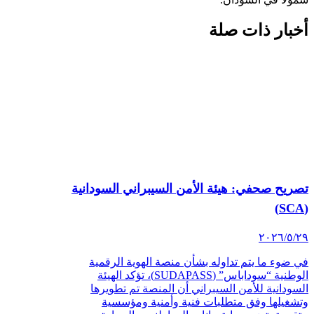
خبار ذات صلة
صريح صحفي: هيئة الأمن السيبراني السودانية
‏/٢٠٢٦
 ضوء ما يتم تداوله بشأن منصة الهوية الرقمية
الوطنية “سوداباس” (SUDAPASS)، تؤكد الهيئة
سودانية للأمن السيبراني أن المنصة تم تطويرها
شغيلها وفق متطلبات فنية وأمنية ومؤسسية