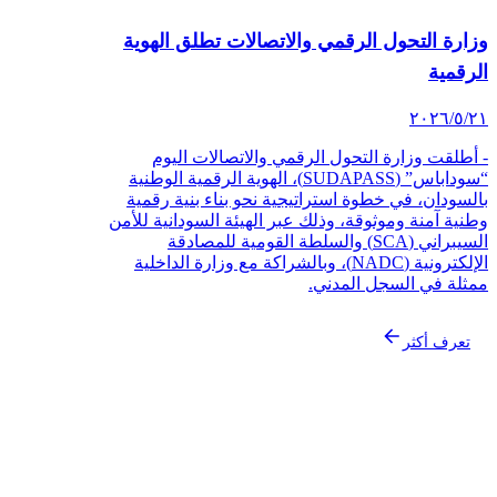
ارة التحول الرقمي والاتصالات تطلق الهوية
رقمية
‏/٢٠٢٦
أطلقت وزارة التحول الرقمي والاتصالات اليوم
“سوداباس” (SUDAPASS)، الهوية الرقمية الوطنية
لسودان، في خطوة استراتيجية نحو بناء بنية رقمية
نية آمنة وموثوقة، وذلك عبر الهيئة السودانية للأمن
السيبراني (SCA) والسلطة القومية للمصادقة
الإلكترونية (NADC)، وبالشراكة مع وزارة الداخلية
ثلة في السجل المدني.
تعرف أكثر