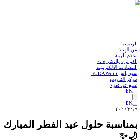
رئيسية
 الهيئة
لام الهيئة
قوانين والتشريعات
مصادقة الالكترونية
داباس SUDAPASS
كز التدريب
ليغ عن ثغرة
EN
EN
‏/٢٠٢٦
مناسبة حلول عيد الفطر المبارك
🌙