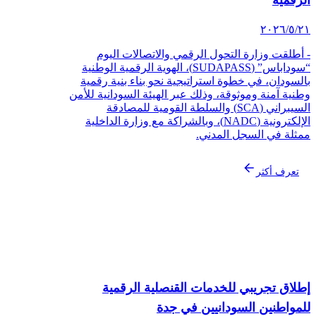
‏/٢٠٢٦
أطلقت وزارة التحول الرقمي والاتصالات اليوم
“سوداباس” (SUDAPASS)، الهوية الرقمية الوطنية
لسودان، في خطوة استراتيجية نحو بناء بنية رقمية
نية آمنة وموثوقة، وذلك عبر الهيئة السودانية للأمن
السيبراني (SCA) والسلطة القومية للمصادقة
الإلكترونية (NADC)، وبالشراكة مع وزارة الداخلية
ثلة في السجل المدني.
تعرف أكثر
لاق تجريبي للخدمات القنصلية الرقمية
لمواطنين السودانيين في جدة