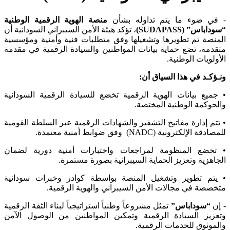
 في ضوء ما يتم تداوله بشأن
منصة الهوية الرقمية الوطنية
وداباس” (SUDAPASS)
، تؤكد هيئة الأمن السيبراني السودانية أن
منصة تم تطويرها وتشغيلها وفق متطلبات فنية وأمنية ومؤسسية
قدمة، تضع حماية بيانات المواطنين والسيادة الرقمية في مقدمة
أولويات الوطنية.
ـؤكـد في هذا السياق أن:
جميع بيانات الهوية الرقمية تخضع للسيادة الرقمية السودانية
لحوكمة الوطنية المختصة.
تتم إدارة مفاتيح التشفير والشهادات الرقمية عبر السلطة القومية
صادقة الإلكترونية (NADC) وفق ضوابط أمنية معتمدة.
 تخضع المنظومة لمراجعات واختبارات أمنية دورية لضمان
جاهزية وتعزيز الحماية السيبرانية بصورة مستمرة.
 يتم تطوير وتشغيل المنصة بواسطة كوادر وخبرات سودانية
خصصة في مجالات الأمن السيبراني والهوية الرقمية.
إن
“سوداباس”
تمثل مشروعاً وطنياً استراتيجياً لبناء الثقة الرقمية
عزيز السيادة الرقمية وتمكين المواطنين من الوصول الآمن
لموثوق للخدمات الرقمية.