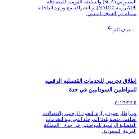
السيبراني (SCA) والسلطة القومية للمصادقة
الإلكترونية (NADC)، وبالشراكة مع وزارة الداخلية
ثلة في السجل المدني.
تعرف أكثر
لاق تجريبي للخدمات القنصلية الرقمية
لمواطنين السودانيين في جدة
‏/٢٠٢٦
 إطار جهود وزارة التحول الرقمي والاتصالات
لقت منصة بلدنا المرحلة التجريبية للخدمات
قنصلية الرقمية للمواطنين في جدة – المملكة
عربية السعودية.