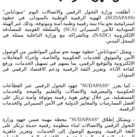
 أطلقت وزارة التحول الرقمي والاتصالات اليوم “سوداباس”
(SUDAPASS)، الهوية الرقمية الوطنية بالسودان، في خطوة
تراتيجية نحو بناء بنية رقمية وطنية آمنة وموثوقة، وذلك عبر الهيئة
السودانية للأمن السيبراني (SCA) والسلطة القومية للمصادقة
الإلكترونية (NADC)، وبالشراكة مع وزارة الداخلية ممثلة في
سجل المدني.
ويمثل “سوداباس” خطوة مهمة نحو تمكين المواطنين من الوصول
آمن والموثوق للخدمات الحكومية والخاصة، وإجراء المعاملات
إلكترونية والتوقيع الرقمي، بما يسهم في تسهيل الخدمات، ورفع
اءة الأداء، وتعزيز الثقة الرقمية ودعم الاقتصاد الرقمي في
سودان.
- كما يعزز “SUDAPASS” جهود التحول الرقمي عبر القطاعات
لحكومية والمصرفية والاتصالات والتعليم والصحة والخدمات
مستقبلية، من خلال توفير هوية رقمية موثوقة وآمنة ترتكز على
ضل الممارسات والمعايير الدولية في الأمن السيبراني والخدمات
رقمية.
- ويشكل إطلاق “SUDAPASS” محطة مهمة ضمن جهود وزارة
تحول الرقمي والاتصالات لبناء منظومة رقمية حديثة ترتكز على
ثقة الرقمية، وتوسيع الوصول إلى الخدمات، وتعزيز جاهزية
سودان للتحولات المتسارعة في الاقتصاد الرقمي والتقنيات