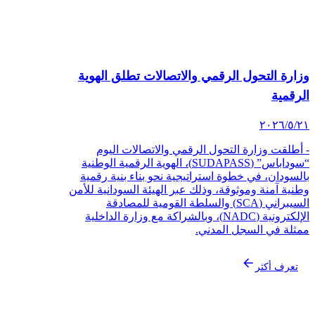
ارة التحول الرقمي والاتصالات تطلق الهوية
رقمية
‏/٢٠٢٦
أطلقت وزارة التحول الرقمي والاتصالات اليوم
“سوداباس” (SUDAPASS)، الهوية الرقمية الوطنية
لسودان، في خطوة استراتيجية نحو بناء بنية رقمية
نية آمنة وموثوقة، وذلك عبر الهيئة السودانية للأمن
السيبراني (SCA) والسلطة القومية للمصادقة
الإلكترونية (NADC)، وبالشراكة مع وزارة الداخلية
ثلة في السجل المدني.
تعرف أكثر