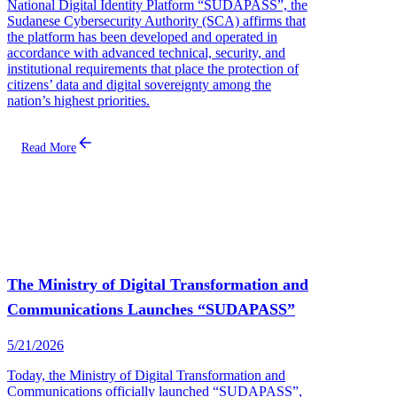
National Digital Identity Platform “SUDAPASS”, the
Sudanese Cybersecurity Authority (SCA) affirms that
the platform has been developed and operated in
accordance with advanced technical, security, and
institutional requirements that place the protection of
citizens’ data and digital sovereignty among the
nation’s highest priorities.
Read More
The Ministry of Digital Transformation and
Communications Launches “SUDAPASS”
5/21/2026
Today, the Ministry of Digital Transformation and
Communications officially launched “SUDAPASS”,