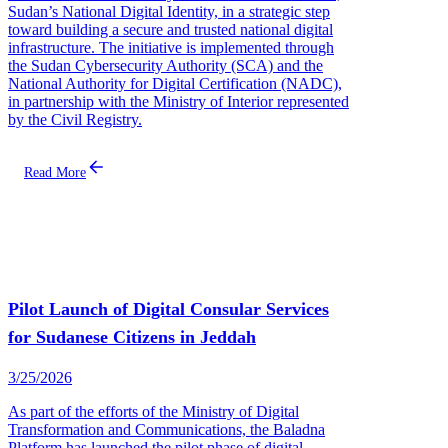
Sudan’s National Digital Identity, in a strategic step
toward building a secure and trusted national digital
infrastructure. The initiative is implemented through
the Sudan Cybersecurity Authority (SCA) and the
National Authority for Digital Certification (NADC),
in partnership with the Ministry of Interior represented
by the Civil Registry.
Read More
Pilot Launch of Digital Consular Services
for Sudanese Citizens in Jeddah
3/25/2026
As part of the efforts of the Ministry of Digital
Transformation and Communications, the Baladna
Platform has launched the pilot phase of digital