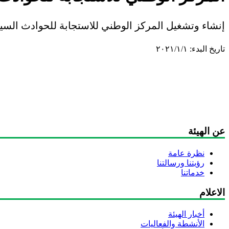
إنشاء وتشغيل المركز الوطني للاستجابة للحوادث السيب
تاريخ البدء:
١‏/١‏/٢٠٢١
عن الهيئة
نظرة عامة
رؤيتنا ورسالتنا
خدماتنا
الاعلام
أخبار الهيئة
الأنشطة والفعاليات